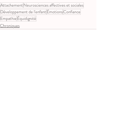
Attachement
Neurosciences affectives et sociales
Développement de l'enfant
Émotions
Confiance
Empathie
Équidignité
Chroniques
Posts récents
Voir tout