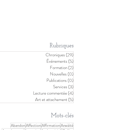
Rubriques
Chroniques
(29)
29 posts
Événements
(5)
5 posts
Formation
(2)
2 posts
Nouvelles
(0)
0 post
Publications
(0)
0 post
Services
(3)
3 posts
Lecture commentée
(4)
4 posts
Art et attachement
(5)
5 posts
Mots-clés
Abandon
Affection
Affirmation
Anxiété