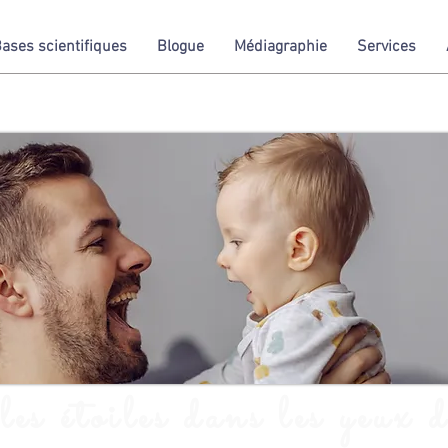
ases scientifiques
Blogue
Médiagraphie
Services
es étoiles dans les yeux d